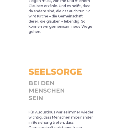
zeigen muss, von mir und meinem
Glauben erzähle. Und es heißt, dass
da andere sind, die das auch tun. So
wird Kirche – die Gemeinschaft
derer, die glauben – lebendig. So
können wir gemeinsam neue Wege
gehen.
SEELSORGE
BEI DEN
MENSCHEN
SEIN
Für Augustinus war es immer wieder
wichtig, dass Menschen miteinander
in Beziehung treten, dass
Gemeinschaft entstehen kann.