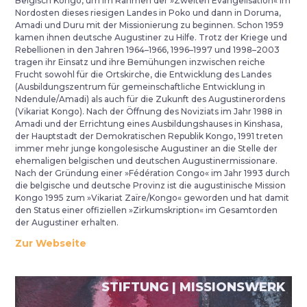
Belgisch Kongo, um im Rahmen der »Zweiten Evangelisation« im
Nordosten dieses riesigen Landes in Poko und dann in Doruma,
Amadi und Duru mit der Missionierung zu beginnen. Schon 1959
kamen ihnen deutsche Augustiner zu Hilfe. Trotz der Kriege und
Rebellionen in den Jahren 1964–1966, 1996–1997 und 1998–2003
tragen ihr Einsatz und ihre Bemühungen inzwischen reiche
Frucht sowohl für die Ortskirche, die Entwicklung des Landes
(Ausbildungszentrum für gemeinschaftliche Entwicklung in
Ndendule/Amadi) als auch für die Zukunft des Augustinerordens
(Vikariat Kongo). Nach der Öffnung des Noviziats im Jahr 1988 in
Amadi und der Errichtung eines Ausbildungshauses in Kinshasa,
der Hauptstadt der Demokratischen Republik Kongo, 1991 treten
immer mehr junge kongolesische Augustiner an die Stelle der
ehemaligen belgischen und deutschen Augustinermissionare.
Nach der Gründung einer »Fédération Congo« im Jahr 1993 durch
die belgische und deutsche Provinz ist die augustinische Mission
Kongo 1995 zum »Vikariat Zaïre/Kongo« geworden und hat damit
den Status einer offiziellen »Zirkumskription« im Gesamtorden
der Augustiner erhalten.
Zur Webseite
STIFTUNG | MISSIONSWERK