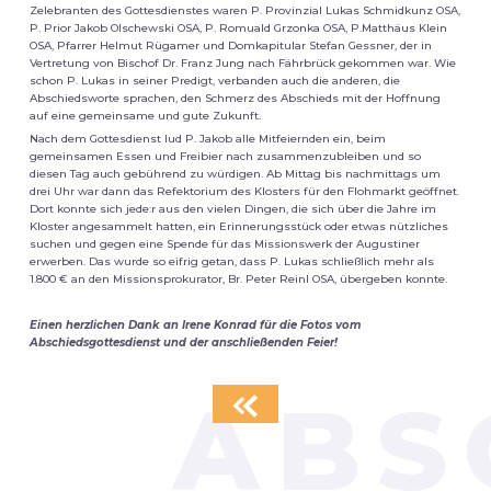
Zelebranten des Gottesdienstes waren P. Provinzial Lukas Schmidkunz OSA,
P. Prior Jakob Olschewski OSA, P. Romuald Grzonka OSA, P.Matthäus Klein
OSA, Pfarrer Helmut Rügamer und Domkapitular Stefan Gessner, der in
Vertretung von Bischof Dr. Franz Jung nach Fährbrück gekommen war. Wie
schon P. Lukas in seiner Predigt, verbanden auch die anderen, die
Abschiedsworte sprachen, den Schmerz des Abschieds mit der Hoffnung
auf eine gemeinsame und gute Zukunft.
Nach dem Gottesdienst lud P. Jakob alle Mitfeiernden ein, beim
gemeinsamen Essen und Freibier nach zusammenzubleiben und so
diesen Tag auch gebührend zu würdigen. Ab Mittag bis nachmittags um
drei Uhr war dann das Refektorium des Klosters für den Flohmarkt geöffnet.
Dort konnte sich jede:r aus den vielen Dingen, die sich über die Jahre im
Kloster angesammelt hatten, ein Erinnerungsstück oder etwas nützliches
suchen und gegen eine Spende für das Missionswerk der Augustiner
erwerben. Das wurde so eifrig getan, dass P. Lukas schließlich mehr als
1.800 € an den Missionsprokurator, Br. Peter Reinl OSA, übergeben konnte.
Einen herzlichen Dank an Irene Konrad für die Fotos vom
Abschiedsgottesdienst und der anschließenden Feier!
ABS